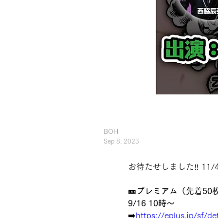
BOH
Sep 8, 2023
お待たせしました‼️ 11/
🎫プレミアム（先着50枚
9/16 10時～
➡️
https://eplus.jp/sf/d