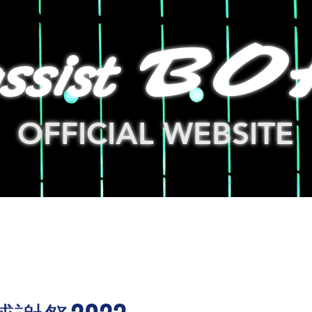
ssist
BO
OFFICIAL WEBSITE
LOG
NEWS
GOODS
新しいリンク
LINK