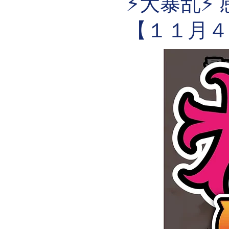
⚡️大暴乱⚡️
【１１月４日