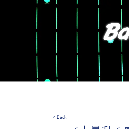
Ba
TOP
B
< Back