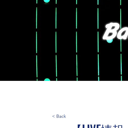
Ba
TOP
B
< Back