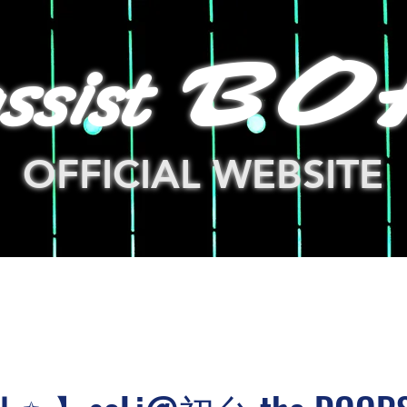
ssist
BO
OFFICIAL WEBSITE
LOG
NEWS
GOODS
新しいリンク
LINK