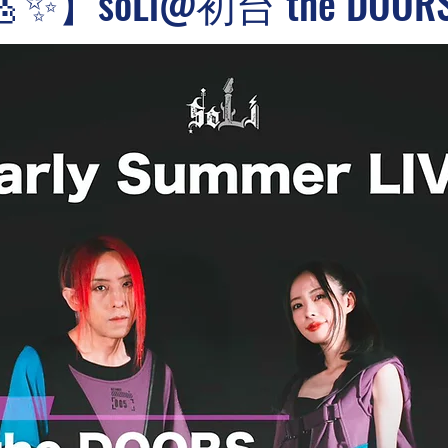
✨】soLi@初台 the DOOR