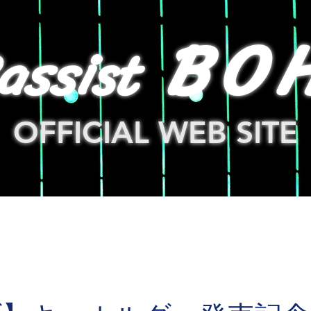
BO
assis
t
OFFICIAL WEB SITE
OP
BLOG
NEWS
STORE
LINK
CONTA