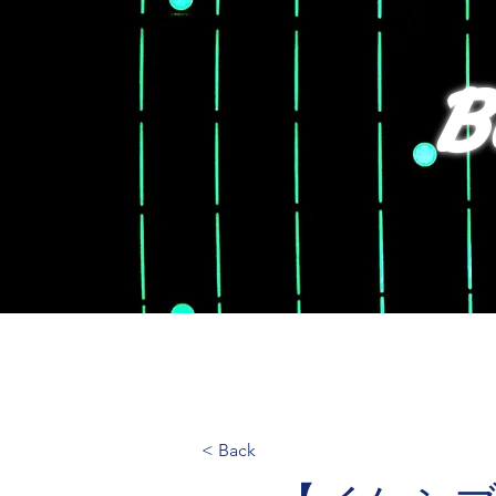
B
T
< Back