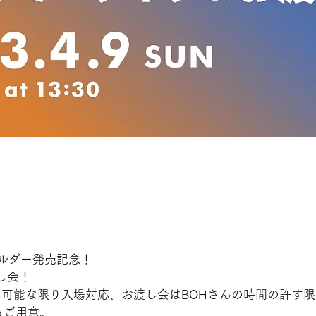
ーホルダー発売記念！
し会！ 
可能な限り入場対応、お渡し会はBOHさんの時間の許す
もご用意。