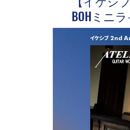
【イケシブ
BOHミニ