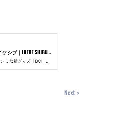
BOH’S CUSTOMキーホルダー発売記念！BOHミニライブ＆お渡し会！ | イケシブ｜IKEBE SHIBUYA｜池部楽器店 渋谷旗艦店
BOHさんが日頃より愛用している「ATELIER Z / BOH’S CUSTOM 6」をデザインした新グッズ「BOH’S CUSTOMキーホルダー」が、BOHさんの愛機を手掛ける「ATELIER […]
Next >