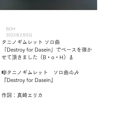
BOH
2023年2月8日
タニノギムレット ソロ曲
「
Destroy for Dasein
」でベースを弾か
せて頂きました（
B
・
o
・
H
）🎸
🎼タニノギムレット　ソロ曲🐴🎶
『Destroy for Dasein』
作詞：真崎エリカ
作編曲：山本恭平(Arte Refact)
Guitar：ISAO
Bass：BOH
Drums:青山英樹