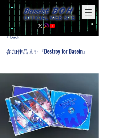
BOH
Bassis
t
OFFICIAL WEB SITE
< Back
参加作品🎸✨『Destroy for Dasein』