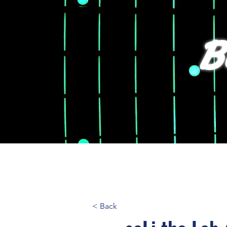
B
T
< Back