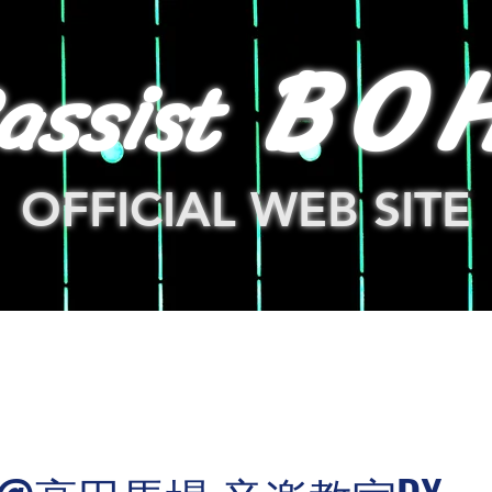
BO
assis
t
OFFICIAL WEB SITE
OP
BLOG
NEWS
STORE
LINK
CONTA